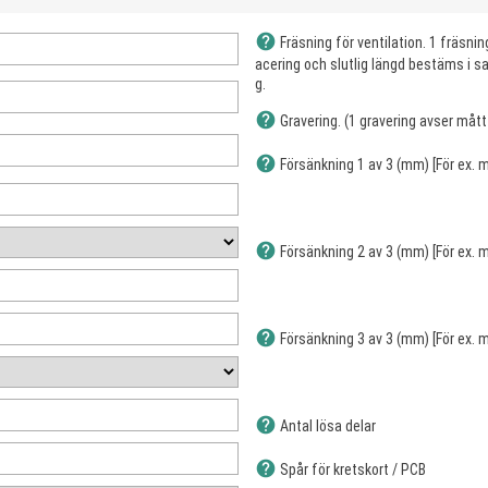
help
Fräsning för ventilation. 1 fräsni
acering och slutlig längd bestäms i 
g.
help
Gravering. (1 gravering avser måt
help
Försänkning 1 av 3 (mm) [För ex.
help
Försänkning 2 av 3 (mm) [För ex.
help
Försänkning 3 av 3 (mm) [För ex.
help
Antal lösa delar
help
Spår för kretskort / PCB