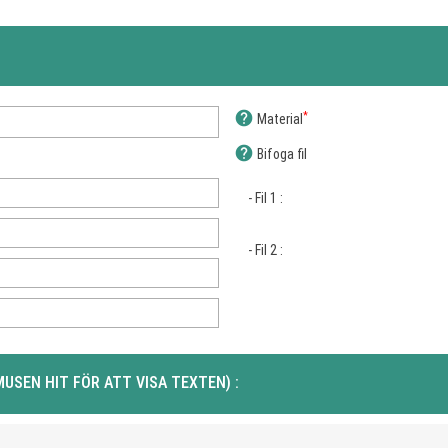
help
*
Material
help
Bifoga fil
- Fil 1 :
- Fil 2 :
MUSEN HIT FÖR ATT VISA TEXTEN) :