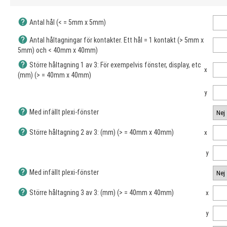
help
Antal hål (< = 5mm x 5mm)
help
Antal håltagningar för kontakter. Ett hål = 1 kontakt (> 5mm x
5mm) och < 40mm x 40mm)
help
Större håltagning 1 av 3: För exempelvis fönster, display, etc
x
(mm) (> = 40mm x 40mm)
y
help
Med infällt plexi-fönster
help
Större håltagning 2 av 3: (mm) (> = 40mm x 40mm)
x
y
help
Med infällt plexi-fönster
help
Större håltagning 3 av 3: (mm) (> = 40mm x 40mm)
x
y