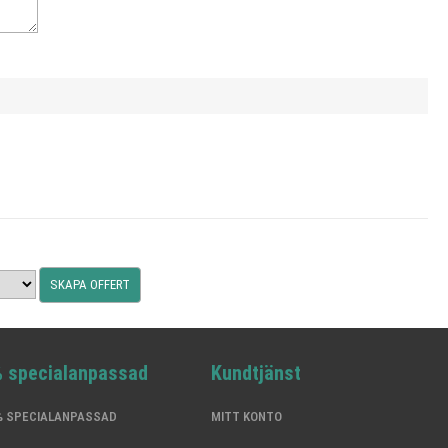
% specialanpassad
Kundtjänst
0% SPECIALANPASSAD
MITT KONTO