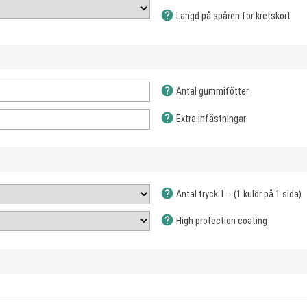
help
Längd på spåren för kretskort
help
Antal gummifötter
help
Extra infästningar
help
Antal tryck 1 = (1 kulör på 1 sida)
help
High protection coating