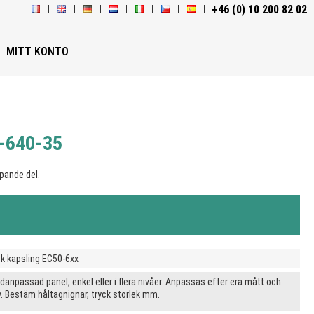
+46 (0) 10 200 82 02
MITT KONTO
0-640-35
pande del.
k kapsling EC50-6xx
danpassad panel, enkel eller i flera nivåer. Anpassas efter era mått och
v. Bestäm håltagnignar, tryck storlek mm.