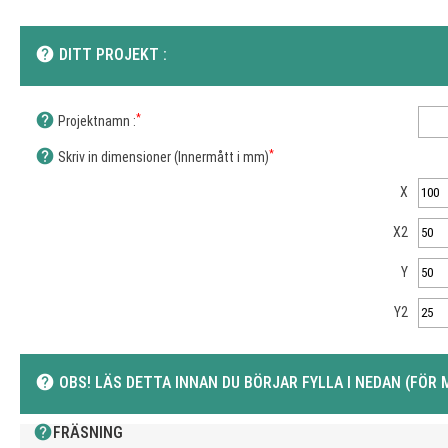
help
DITT PROJEKT :
help
*
Projektnamn :
help
*
Skriv in dimensioner (Innermått i mm)
X
X2
Y
Y2
help
OBS! LÄS DETTA INNAN DU BÖRJAR FYLLA I NEDAN (FÖR 
help
FRÄSNING