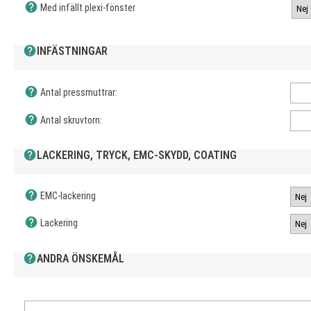
help
Med infällt plexi-fönster
help
INFÄSTNINGAR
help
Antal pressmuttrar:
help
Antal skruvtorn:
help
LACKERING, TRYCK, EMC-SKYDD, COATING
help
EMC-lackering
help
Lackering
help
ANDRA ÖNSKEMÅL