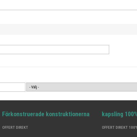
Förkonstruerade konstruktionerna
kapsling 100
OFFERT DIREKT
OFFERT DIREKT 10