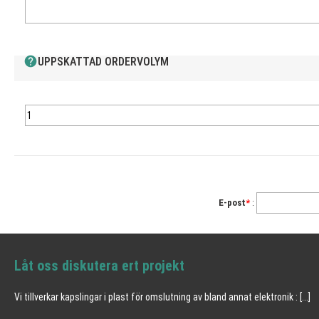
help
UPPSKATTAD ORDERVOLYM
E-post
*
:
Låt oss diskutera ert projekt
Vi tillverkar kapslingar i plast för omslutning av bland annat elektronik :
[...]