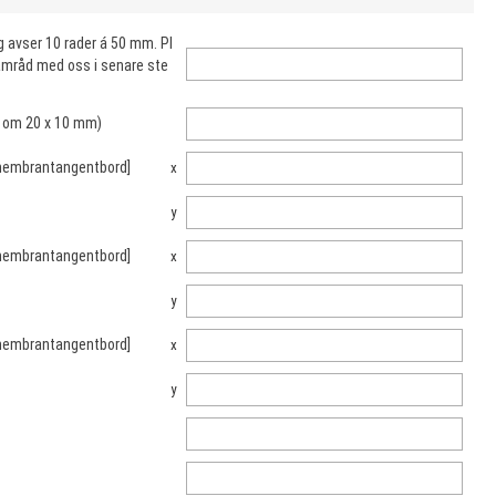
ng avser 10 rader á 50 mm. Pl
samråd med oss i senare ste
t om 20 x 10 mm)
 membrantangentbord]
x
y
 membrantangentbord]
x
y
 membrantangentbord]
x
y