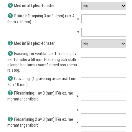
help
Med infällt plexi-fönster
help
Större håltagning 3 av 3: (mm) (> = 4
x
0mm x 40mm)
y
help
Med infällt plexi-fönster
help
Fräsning för ventilation. 1 fräsning av
ser 10 rader á 50 mm. Placering och slutli
g längd bestäms i samråd med oss i sena
re steg.
help
Gravering. (1 gravering avser mått om
20 x 10 mm)
help
Försänkning 1 av 3 (mm) [För ex. me
x
mbrantangentbord]
y
help
Försänkning 2 av 3 (mm) [För ex. me
x
mbrantangentbord]