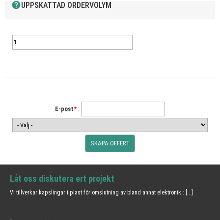
help
UPPSKATTAD ORDERVOLYM
E-post
*
:
Låt oss diskutera ert projekt
Vi tillverkar kapslingar i plast för omslutning av bland annat elektronik :
[...]