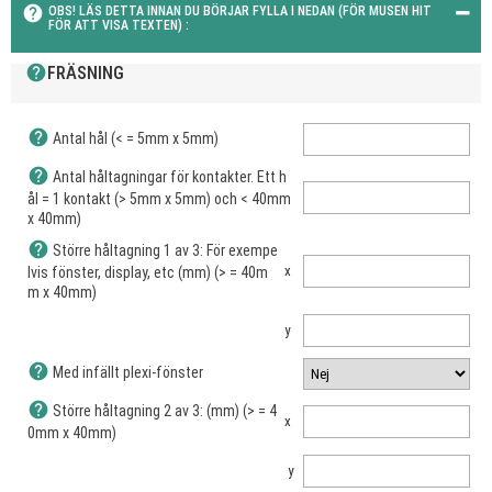
help
OBS! LÄS DETTA INNAN DU BÖRJAR FYLLA I NEDAN (FÖR MUSEN HIT
FÖR ATT VISA TEXTEN) :
help
FRÄSNING
help
Antal hål (< = 5mm x 5mm)
help
Antal håltagningar för kontakter. Ett h
ål = 1 kontakt (> 5mm x 5mm) och < 40mm
x 40mm)
help
Större håltagning 1 av 3: För exempe
x
lvis fönster, display, etc (mm) (> = 40m
m x 40mm)
y
help
Med infällt plexi-fönster
help
Större håltagning 2 av 3: (mm) (> = 4
x
0mm x 40mm)
y