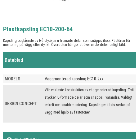
Plastkapsling EC10-200-64
Kapsling bestående av två stycken u-fromade delar som snäpps ihop. Fästöron för
montering på vägg eller dylikt. Överdelen hänger ut över underdelen enligt bild.
Datablad
MODELS
Väggmonterad kapsling EC10-2xx
Vår enklaste konstruktion av väggmonterad kapsling. Två
stycken U-formade delar som snäpps i varandra. Väldigt
DESIGN CONCEPT
enkelt och snabb montering. Kapslingen fästs sedan på
vägg med hjälp av fästöronen