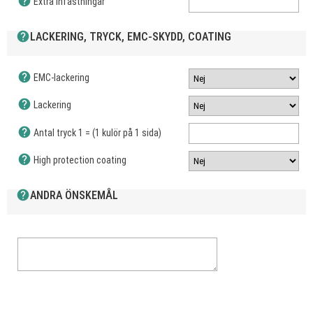
help
Extra infästningar
help
LACKERING, TRYCK, EMC-SKYDD, COATING
help
EMC-lackering
help
Lackering
help
Antal tryck 1 = (1 kulör på 1 sida)
help
High protection coating
help
ANDRA ÖNSKEMÅL