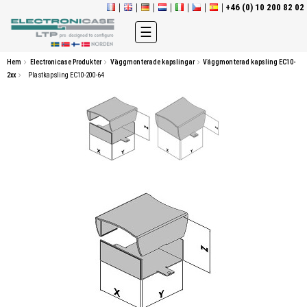
+46 (0) 10 200 82 02
Toggle
☰
navigation
Hem
Electronicase Produkter
Väggmonterade kapslingar
Väggmonterad kapsling EC10-
2xx
Plastkapsling EC10-200-64