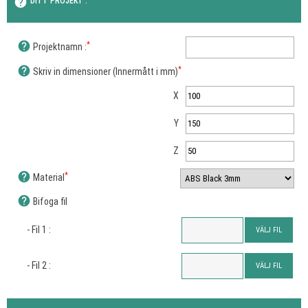
help
DITT PROJEKT :
help
*
Projektnamn :
help
*
Skriv in dimensioner (Innermått i mm)
X
Y
Z
help
*
Material
help
Bifoga fil
- Fil 1 :
VÄLJ FIL
- Fil 2 :
VÄLJ FIL