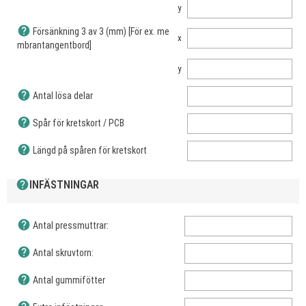
y
help
Försänkning 3 av 3 (mm) [För ex. me
x
mbrantangentbord]
y
help
Antal lösa delar
help
Spår för kretskort / PCB
help
Längd på spåren för kretskort
help
INFÄSTNINGAR
help
Antal pressmuttrar:
help
Antal skruvtorn:
help
Antal gummifötter