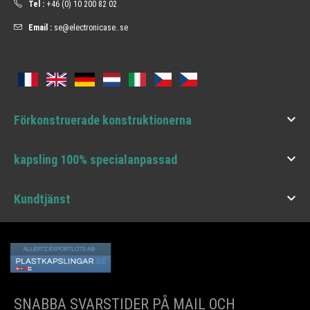
Tel :
+46 (0) 10 200 82 02
Email :
se@electronicase..se

Förkonstruerade konstruktionerna

kapsling 100% specialanpassad

Kundtjänst
SNABBA SVARSTIDER PÅ MAIL OCH