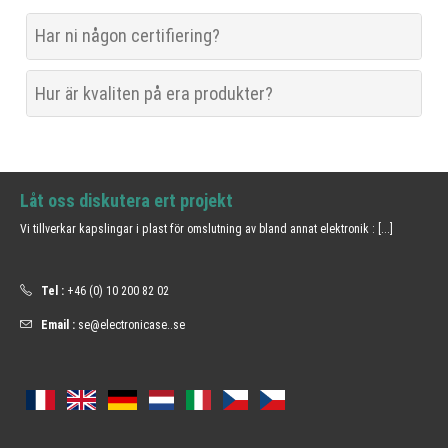
Har ni någon certifiering?
Hur är kvaliten på era produkter?
Låt oss diskutera ert projekt
Vi tillverkar kapslingar i plast för omslutning av bland annat elektronik :
[...]
Tel :
+46 (0) 10 200 82 02
Email :
se@electronicase..se