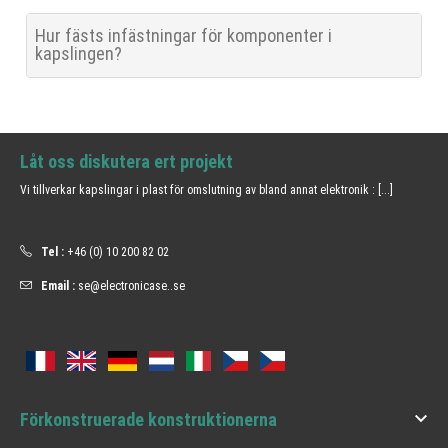
Hur fästs infästningar för komponenter i
kapslingen?
Låt oss diskutera ert projekt
Vi tillverkar kapslingar i plast för omslutning av bland annat elektronik :
[...]
Tel :
+46 (0) 10 200 82 02
Email :
se@electronicase..se

Förkonstruerade konstruktionerna